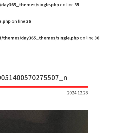
/day365_themes/single.php
on line
35
e.php
on line
36
t/themes/day365_themes/single.php
on line
36
0051400570275507_n
2024.12.28