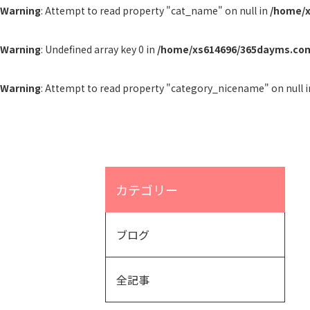
Warning
: Attempt to read property "cat_name" on null in
/home/x
Warning
: Undefined array key 0 in
/home/xs614696/365dayms.co
Warning
: Attempt to read property "category_nicename" on null 
カテゴリー
ブログ
全記事