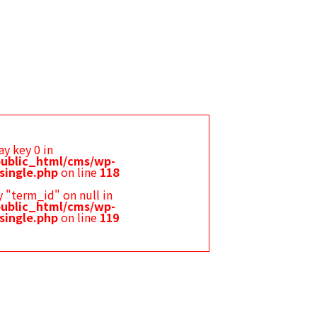
ay key 0 in
ublic_html/cms/wp-
single.php
on line
118
 "term_id" on null in
ublic_html/cms/wp-
single.php
on line
119