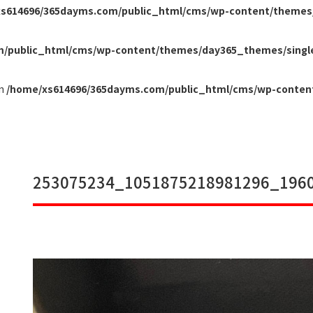
s614696/365dayms.com/public_html/cms/wp-content/themes
m/public_html/cms/wp-content/themes/day365_themes/singl
in
/home/xs614696/365dayms.com/public_html/cms/wp-conten
253075234_1051875218981296_196