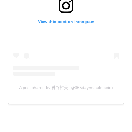
View this post on Instagram
A post shared by 神谷裕美 (@365daymusubuseiri)