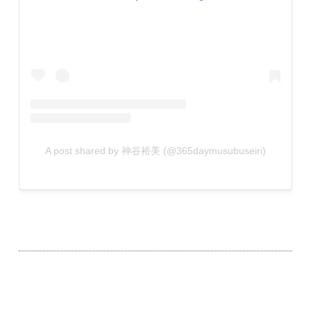
A post shared by 神谷裕美 (@365daymusubuseiri)