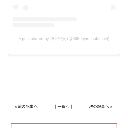
A post shared by 神谷裕美 (@365daymusubuseiri)
«
前の記事へ
│
一覧へ
│
次の記事へ
»